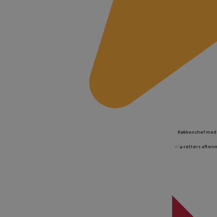
Køkkenchef med 
✅
4-retters aften