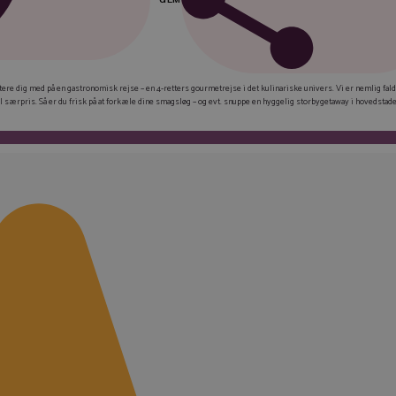
FAC
 invitere dig med på en gastronomisk rejse – en 4-retters gourmetrejse i det kulinariske univers. Vi er nemlig fald
 særpris. Så er du frisk på at forkæle dine smagsløg – og evt. snuppe en hyggelig storbygetaway i hovedstaden
LIN
TWI
E-M
KOP