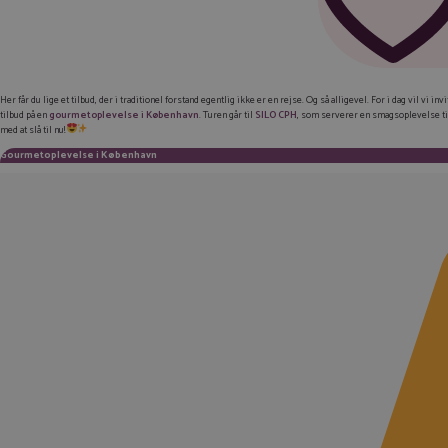
Her får du lige et tilbud, der i traditionel forstand egentlig ikke er en rejse. Og så alligevel. For i dag vil vi
tilbud på en
gourmetoplevelse i København
. Turen går til
SILO CPH
, som serverer en smagsoplevelse til
med at slå til nu!
Gourmetoplevelse i København