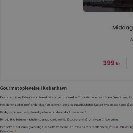
Gourmetoplevelse i København
Danmark og især København er blevet lidt af et gourmet-mekka. Toprestauranter som Noma, Geranium og Alc
Men (der er altid et ‘men’, er der ikke?) du kommer i den grad også til at betale kassen, hvis du skal spise på 
Heldigvis behøver københavnsk gastronomi ikke altid at koste kassen!
Hvis du ikke behøver michelin-stjerner, kan du nemlig få gastronomi på højt niveau til lave priser.
Med dette tilbud kan du glæde dig til at sætte tænderne i en lækker 4-retters aftenmenu på
SILO CPH
, der l
København