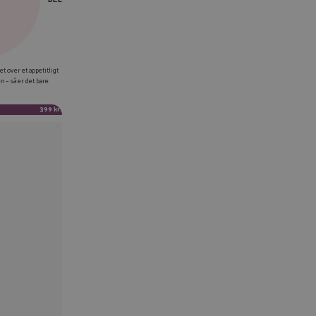
EBOOK
et over et appetitligt
 – så er det bare
KEDIN
TTER
399 kr.
AIL
IER LINK