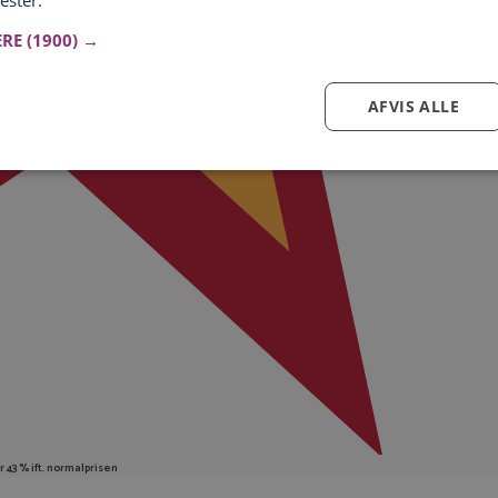
ester.
Læs mere
ERE
(1900) →
AFVIS ALLE
Log ind for at gemme hvad der inspirerer dig
Du kan tilføje op til 99 tilbud
Tilmeld
r 43 % ift. normalprisen