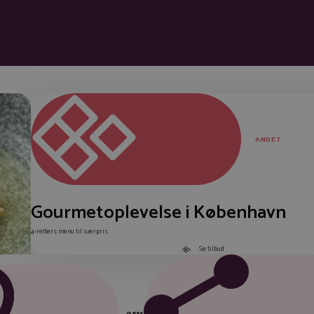
ANDET
Gourmetoplevelse i København
4-retters menu til særpris
Se tilbud
GEM