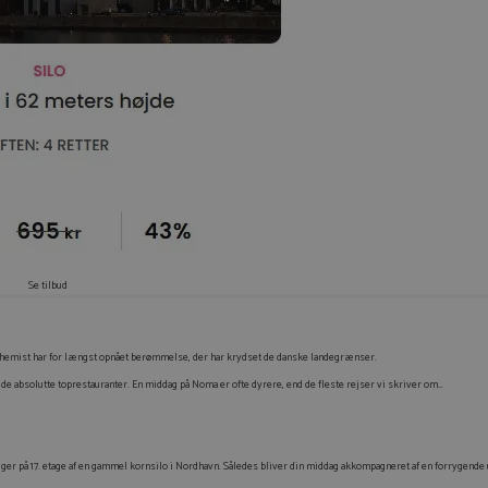
Se tilbud
hemist har for længst opnået berømmelse, der har krydset de danske landegrænser.
de de absolutte toprestauranter. En middag på Noma er ofte dyrere, end de fleste rejser vi skriver om…
igger på 17. etage af en gammel kornsilo i Nordhavn. Således bliver din middag akkompagneret af en forrygende