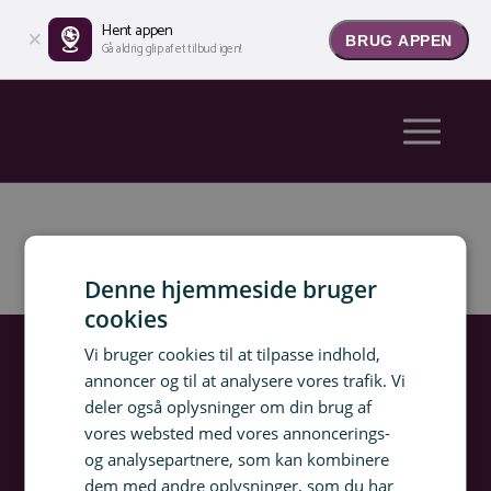
Hent appen
BRUG APPEN
Gå aldrig glip af et tilbud igen!
Denne hjemmeside bruger
cookies
Vi bruger cookies til at tilpasse indhold,
annoncer og til at analysere vores trafik. Vi
Om Rejsespejder
deler også oplysninger om din brug af
Rejsemagasin
vores websted med vores annoncerings-
FAQ
og analysepartnere, som kan kombinere
Presse
dem med andre oplysninger, som du har